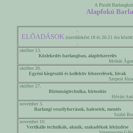
A Pizolit Barlangkut
Alapfokú Barl
.
ELÕADÁSOK
(szerdánként 18 és 20-21 óra között
.
október 13.
Közlekedés barlangban, alapfelszerelés
Molnár Ágn
október 20.
Egyéni kiegészítõ és kollektív felszerelések, bivak
Szepesi Józs
október 27.
Biztonságtechnika, biztosítás
Hévárt Ant
november 3.
Barlangi veszélyforrások, balesetek, mentés
Szabó Bo
november 10.
Vertikális technikák, aknák, szakadékok leküzdése
Verespusztai Gáb