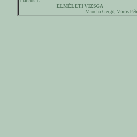
március 1.
ELMÉLETI VIZSGA
Maucha Gergõ, Vörös Pét