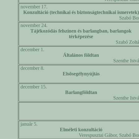
november 17.
Konzultáció (technikai és biztonságtechnikai ismeretek)
Szabó Bo
november 24.
Tájékozódás felszínen és barlangban, barlangok
térképezése
Szabó Zolt
december 1.
Általános földtan
Szenthe Istv
december 8.
Elsõsegélynyújtás
december 15.
Barlangföldtan
Szenthe Istv
január 5.
Elméleti konzultáció
Verespusztai Gábor, Szabó Bo