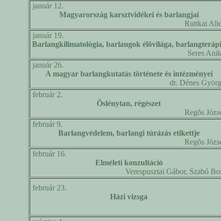
január 12.
Magyarország karsztvidékei és barlangjai
Ruttkai Ali
január 19.
Barlangkilimatológia, barlangok élõvilága, barlangteráp
Seres Ani
január 26.
A magyar barlangkutatás története és intézményei
dr. Dénes Györ
február 2.
Õslénytan, régészet
Regõs Józs
február 9.
Barlangvédelem, barlangi túrázás etikettje
Regõs Józs
február 16.
Elméleti konzultáció
Verespusztai Gábor, Szabó Bo
február 23.
Házi vizsga