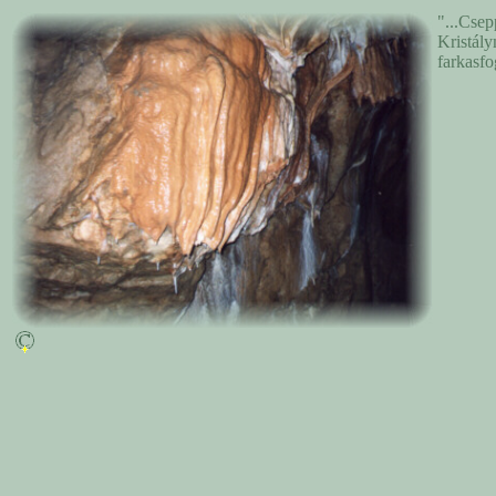
"...Cse
Kristály
farkasfo