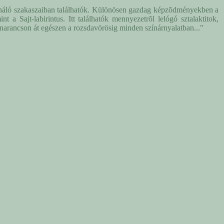
ionáló szakaszaiban találhatók. Különösen gazdag képzõdményekben a
a Sajt-labirintus. Itt találhatók mennyezetrõl lelógó sztalaktitok,
 narancson át egészen a rozsdavörösig minden színárnyalatban..."