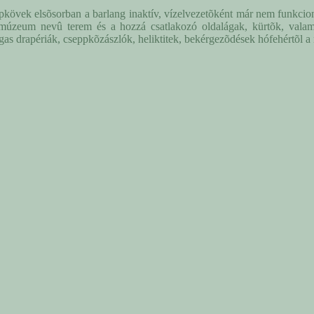
ppkövek elsõsorban a barlang inaktív, vízelvezetõként már nem funkc
múzeum nevû terem és a hozzá csatlakozó oldalágak, kürtõk, valamint 
gas drapériák, cseppkõzászlók, heliktitek, bekérgezõdések hófehértõl a