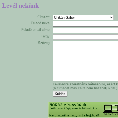
Levél nekünk
Címzett:
Feladó neve:
Feladó email címe:
Tárgy:
Szöveg:
Leveledre szeretnénk válaszolni, ezért
(A címedet más célra nem használjuk fel.)