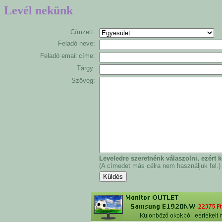
Levél nekünk
Címzett:
Feladó neve:
Feladó email címe:
Tárgy:
Szöveg:
Leveledre szeretnénk válaszolni, ezért
(A címedet más célra nem használjuk fel.)