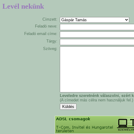
Levél nekünk
Címzett:
Feladó neve:
Feladó email címe:
Tárgy:
Szöveg:
Leveledre szeretnénk válaszolni, ezért
(A címedet más célra nem használjuk fel.)