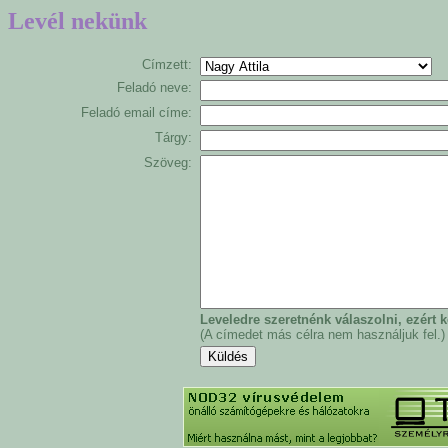
Levél nekünk
Címzett:
Feladó neve:
Feladó email címe:
Tárgy:
Szöveg:
Leveledre szeretnénk válaszolni, ezért
(A címedet más célra nem használjuk fel.)