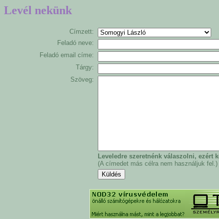
Levél nekünk
Címzett:
Feladó neve:
Feladó email címe:
Tárgy:
Szöveg:
Leveledre szeretnénk válaszolni, ezért
(A címedet más célra nem használjuk fel.)