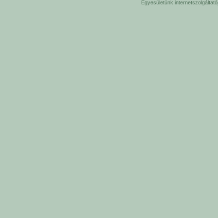
Egyesületünk internetszolgáltat