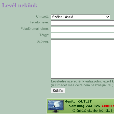
Levél nekünk
Címzett:
Feladó neve:
Feladó email címe:
Tárgy:
Szöveg:
Leveledre szeretnénk válaszolni, ezért
(A címedet más célra nem használjuk fel.)