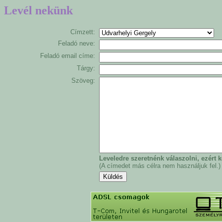
Levél nekünk
Címzett:
Feladó neve:
Feladó email címe:
Tárgy:
Szöveg:
Leveledre szeretnénk válaszolni, ezért
(A címedet más célra nem használjuk fel.)