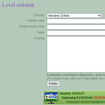
Levél nekünk
Címzett:
Feladó neve:
Feladó email címe:
Tárgy:
Szöveg:
Leveledre szeretnénk válaszolni, ezért
(A címedet más célra nem használjuk fel.)