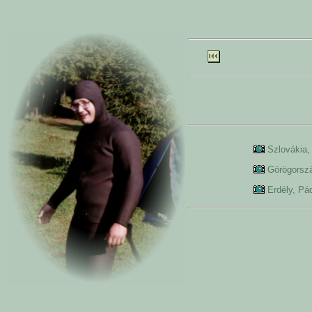
Szlovákia
Görögorsz
Erdély, P