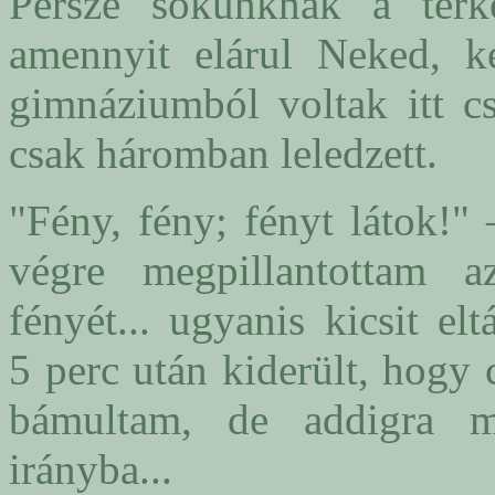
Persze sokunknak a tér
amennyit elárul Neked, ke
gimnáziumból voltak itt cs
csak háromban leledzett.
"Fény, fény; fényt látok!"
végre megpillantottam a
fényét... ugyanis kicsit el
5 perc után kiderült, hogy 
bámultam, de addigra m
irányba...