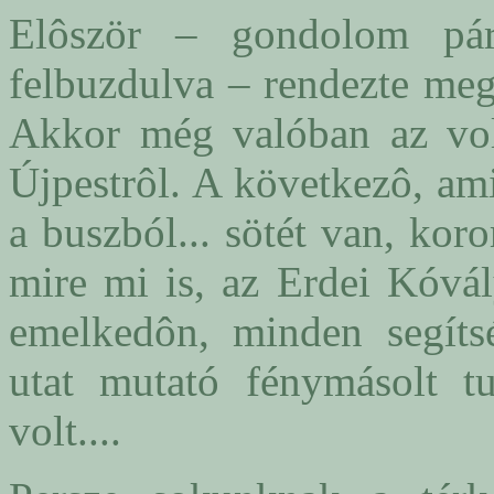
Elôször – gondolom pár 
felbuzdulva – rendezte meg
Akkor még valóban az volt
Újpestrôl. A következô, am
a buszból... sötét van, kor
mire mi is, az Erdei Kóvál
emelkedôn, minden segíts
utat mutató fénymásolt tu
volt....