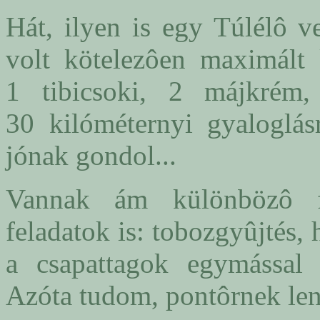
Hát, ilyen is egy Túlélô v
volt kötelezôen maximált 
1 tibicsoki, 2 májkrém,
30 kilóméternyi gyaloglás
jónak gondol...
Vannak ám különbözô f
feladatok is: tobozgyûjtés,
a csapattagok egymással ö
Azóta tudom, pontôrnek len