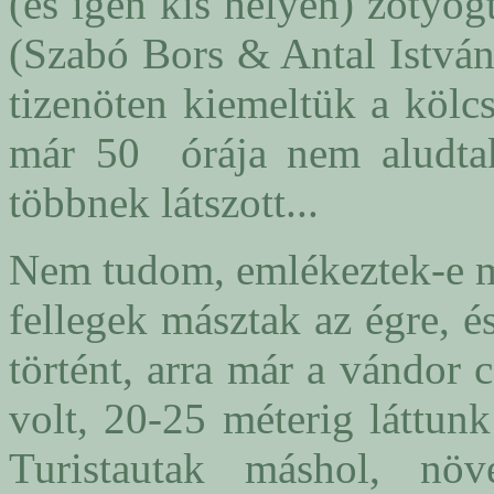
(és igen kis helyen) zötyö
(Szabó Bors & Antal István.
tizenöten kiemeltük a kölcs
már 50 órája nem aludta
többnek látszott...
Nem tudom, emlékeztek-e mé
fellegek másztak az égre, é
történt, arra már a vándor
volt, 20-25 méterig láttun
Turistautak máshol, növ