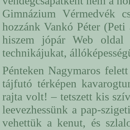
vendégcsapatként nem a ho
Gimnázium Vérmedvék csa
hozzánk Vankó Péter (Peti a
hiszem jópár Web oldal 
technikájukat, állóképesség
Pénteken Nagymaros felett 
tájfutó térképen kavarogt
rajta volt! – tetszett kis 
leevezhessünk a pap-sziget
vehettük a kenut, és szla