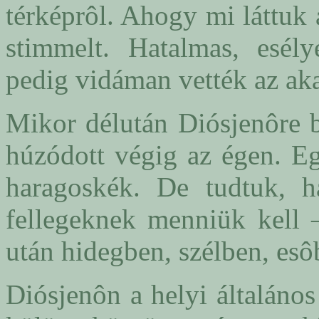
térképrôl. Ahogy mi láttuk
stimmelt. Hatalmas, esély
pedig vidáman vették az akad
Mikor délután Diósjenôre 
húzódott végig az égen. Eg
haragoskék. De tudtuk, h
fellegeknek menniük kell –
után hidegben, szélben, es
Diósjenôn a helyi általáno