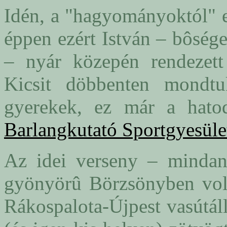
Idén, a "hagyományoktól" el
éppen ezért István – bôség
– nyár közepén rendezett
Kicsit döbbenten mondt
gyerekek, ez már a ha
Barlangkutató Sportgyesüle
Az idei verseny – mindan
gyönyörû Börzsönyben volt.
Rákospalota-Újpest vasútál