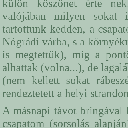
külön köszönet érte ne
valójában milyen sokat i
tartottunk kedden, a csapa
Nógrádi várba, s a környékr
is megtettük), míg a pontô
alhattak (volna...), de laga
(nem kellett sokat rábesz
rendeztetett a helyi strandon
A másnapi távot bringával k
csapatom (sorsolás alapján