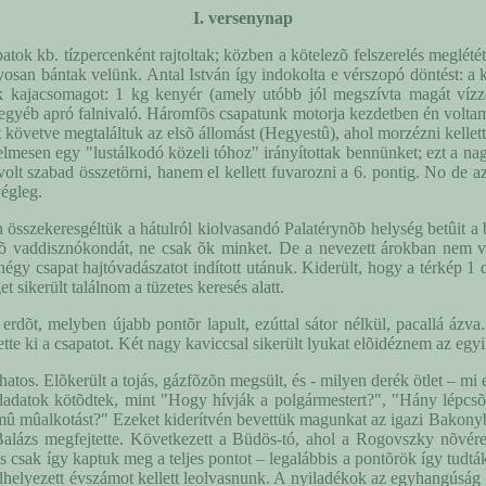
I. versenynap
tok kb. tízpercenként rajtoltak; közben a kötelezõ felszerelés meglétét
yosan bántak velünk. Antal István így indokolta e vérszopó döntést: a
nk kajacsomagot: 1 kg kenyér (amely utóbb jól megszívta magát vízze
, egyéb apró falnivaló. Háromfõs csapatunk motorja kezdetben én volta
 követve megtaláltuk az elsõ állomást (Hegyestû), ahol morzézni kellett.
telmesen egy "lustálkodó közeli tóhoz" irányítottak bennünket; ezt a n
 volt szabad összetörni, hanem el kellett fuvarozni a 6. pontig. No de a
végleg.
 összekeresgéltük a hátulról kiolvasandó Palatérynõb helység betûit a
õ vaddisznókondát, ne csak õk minket. De a nevezett árokban nem volt
 négy csapat hajtóvadászatot indított utánuk. Kiderült, hogy a térkép 1
 sikerült találnom a tüzetes keresés alatt.
i erdõt, melyben újabb pontõr lapult, ezúttal sátor nélkül, pacallá áz
tte ki a csapatot. Két nagy kaviccsal sikerült lyukat elõidéznem az egy
atos. Elõkerült a tojás, gázfõzõn megsült, és - milyen derék ötlet – mi e
feladatok kötõdtek, mint "Hogy hívják a polgármestert?", "Hány lépcs
!' címû mûalkotást?" Ezeket kiderítvén bevettük magunkat az igazi Bakon
 Balázs megfejtette. Következett a Büdös-tó, ahol a Rogovszky nõvére
s csak így kaptuk meg a teljes pontot – legalábbis a pontõrök így tudták
lhelyezett évszámot kellett leolvasnunk. A nyiladékok az egyhangúság 