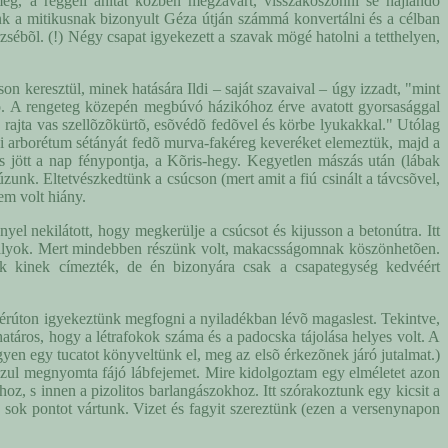
eg, a reggeli áhítat közben megzavart, visszaköszönni se hajlandó
ünk a mitikusnak bizonyult Géza útján számmá konvertálni és a célban
zsébõl. (!) Négy csapat igyekezett a szavak mögé hatolni a tetthelyen,
n keresztül, minek hatására Ildi – saját szavaival – úgy izzadt, "mint
ó. A rengeteg közepén megbúvó házikóhoz érve avatott gyorsasággal
, rajta vas szellõzõkürtõ, esõvédõ fedõvel és körbe lyukakkal." Utólag
ai arborétum sétányát fedõ murva-fakéreg keveréket elemeztük, majd a
 jött a nap fénypontja, a Kõris-hegy. Kegyetlen mászás után (lábak
úzunk. Eltetvészkedtünk a csúcson (mert amit a fiú csinált a távcsõvel,
em volt hiány.
yel nekilátott, hogy megkerülje a csúcsot és kijusson a betonútra. Itt
akadályok. Mert mindebben részünk volt, makacsságomnak köszönhetõen.
ek kinek címezték, de én bizonyára csak a csapategység kedvéért
zekérúton igyekeztünk megfogni a nyiladékban lévõ magaslest. Tekintve,
határos, hogy a létrafokok száma és a padocska tájolása helyes volt. A
yen egy tucatot könyveltünk el, meg az elsõ érkezõnek járó jutalmat.)
ul megnyomta fájó lábfejemet. Mire kidolgoztam egy elméletet azon
oz, s innen a pizolitos barlangászokhoz. Itt szórakoztunk egy kicsit a
y sok pontot vártunk. Vizet és fagyit szereztünk (ezen a versenynapon