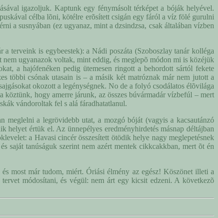
ásával igazoljuk. Kaptunk egy fénymásolt térképet a bóják helyével.
puskával célba lõni, kötélre erõsített csigán egy fáról a víz fölé gurulni
lérni a susnyában (ez ugyanaz, mint a dzsindzsa, csak általában vízben
 a terveink is egybeestek): a Nádi poszáta (Szoboszlay tanár kolléga
ost nem ugyanazok voltak, mint eddig, és meglepõ módon mi is közéjük
kat, a hajófenéken pedig ütemesen ringott a behordott sártól fekete
es többi csónak utasain is – a másik két matróznak már nem jutott a
sajgásokat okozott a legénységnek. No de a folyó csodálatos élõvilága
rta köztünk, hogy amerre járunk, az összes búvármadár vízbefúl – mert
cskák vándoroltak fel s alá fáradhatatlanul.
rban meglelni a legrövidebb utat, a mozgó bóját (vagyis a kacsautánzó
adik helyet értük el. Az ünnepélyes eredményhirdetés másnap déltájban
klevelet: a Havasi cincér összesített ötödik helye nagy meglepetésnek
és saját tanúságuk szerint nem azért mentek cikkcakkban, mert õt én
 és most már tudom, miért. Óriási élmény az egész! Köszönet illeti a
 tervet módosítani, és végül: nem árt egy kicsit edzeni. A következõ