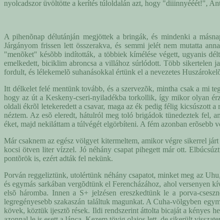
nyolcadszor üvöltötte a kerítés túloldalán azt, hogy "diiinnyééét!", An
A pihenõnap délutánján megjöttek a bringák, és mindenki a másnapi 
Járgányom frissen lett összerakva, és semmi jelét nem mutatta ann
"menõket" késõbb indították, a többiek kímélése végett, ugyanis délt
emelkedett, biciklim abroncsa a villához súrlódott. Több sikertelen 
fordult, és lélekemelõ suhanásokkal értünk el a nevezetes Huszárokelõ
Itt délkelet felé mentünk tovább, és a szervezõk, mintha csak a mi 
hogy az út a Keskeny-cseri-nyiladékba torkollik, így mikor olyan érz
oldali ékrõl letekeredett a csavar, maga az ék pedig félig kicsúszott 
néztem. Az esõ eleredt, hátulról meg toló brigádok tünedeztek fel, 
éket, majd nekiláttam a túlvégét elgörbíteni. A fém azonban erõsebb v
Már csaknem az egész völgyet kitermeltem, amikor végre sikerrel járt a
kocsi ötven liter vízzel. Jó néhány csapat pihegett már ott. Elbúcsúz
pontõrök is, ezért adták fel nekünk.
Porván reggeliztünk, utolértünk néhány csapatot, minket meg az Uhu,
és egymás sarkában vergõdtünk el Ferencházához, ahol versenyen kívü
elsõ háromba. Innen a S+ jelzésen ereszkedtünk le a porva-cseszne
legregényesebb szakaszán találtuk magunkat. A Cuha-völgyben egymás 
kövek, köztük ijesztõ rések. Ildi rendszerint áttolta bicaját a kényes
azonnal le is esett a lánca. Kezem tövig olajos lett, de sikerült visszat