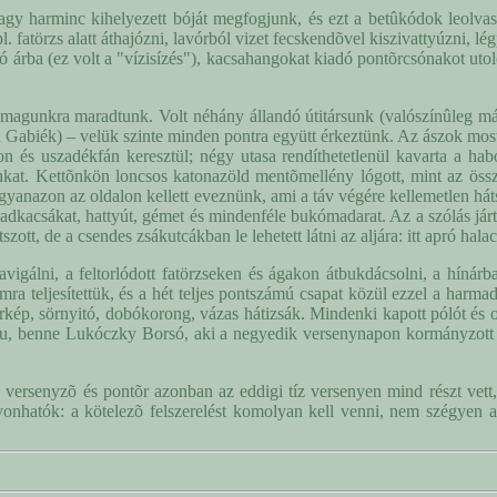
agy harminc kihelyezett bóját megfogjunk, és ezt a betûkódok leolvas
. fatörzs alatt áthajózni, lavórból vizet fecskendõvel kiszivattyúzni, lég
ó árba (ez volt a "vízisízés"), kacsahangokat kiadó pontõrcsónakot uto
 magunkra maradtunk. Volt néhány állandó útitársunk (valószínûleg már
la Gabiék) – velük szinte minden pontra együtt érkeztünk. Az ászok m
 és uszadékfán keresztül; négy utasa rendíthetetlenül kavarta a habo
unkat. Kettõnkön loncsos katonazöld mentõmellény lógott, mint az össz
ugyanazon az oldalon kellett eveznünk, ami a táv végére kellemetlen hát
vadkacsákat, hattyút, gémet és mindenféle bukómadarat. Az a szólás já
tszott, de a csendes zsákutcákban le lehetett látni az aljára: itt apró hala
navigálni, a feltorlódott fatörzseken és ágakon átbukdácsolni, a híná
mra teljesítettük, és a hét teljes pontszámú csapat közül ezzel a harm
érkép, sörnyitó, dobókorong, vázas hátizsák. Mindenki kapott pólót és o
Uhu, benne Lukóczky Borsó, aki a negyedik versenynapon kormányzott 
 versenyzõ és pontõr azonban az eddigi tíz versenyen mind részt vett,
evonhatók: a kötelezõ felszerelést komolyan kell venni, nem szégyen a