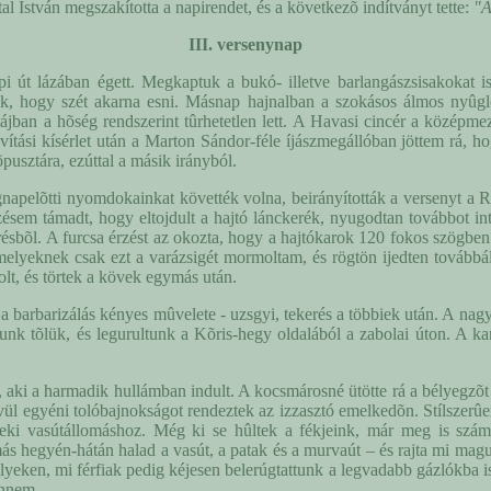
tal István megszakította a napirendet, és a következõ indítványt tette:
"A
III. versenynap
út lázában égett. Megkaptuk a bukó- illetve barlangászsisakokat is,
ak, hogy szét akarna esni. Másnap hajnalban a szokásos álmos nyûglõd
ájban a hõség rendszerint tûrhetetlen lett. A Havasi cincér a középmez
javítási kísérlet után a Marton Sándor-féle íjászmegállóban jöttem rá,
pusztára, ezúttal a másik irányból.
tegnapelõtti nyomdokainkat követték volna, beirányították a versenyt 
ésem támadt, hogy eltojdult a hajtó lánckerék, nyugodtan továbbot intet
a résbõl. A furcsa érzést az okozta, hogy a hajtókarok 120 fokos szögben
amelyeknek csak ezt a varázsigét mormoltam, és rögtön ijedten tovább
olt, és törtek a kövek egymás után.
 barbarizálás kényes mûvelete - uzsgyi, tekerés a többiek után. A nagy vi
tunk tõlük, és legurultunk a Kõris-hegy oldalából a zabolai úton. A ka
 aki a harmadik hullámban indult. A kocsmárosné ütötte rá a bélyegzõt
l egyéni tolóbajnokságot rendeztek az izzasztó emelkedõn. Stílszerûe
ki vasútállomáshoz. Még ki se hûltek a fékjeink, már meg is számol
hegyén-hátán halad a vasút, a patak és a murvaút – és rajta mi magunk
 helyeken, mi férfiak pedig kéjesen belerúgtattunk a legvadabb gázlókba 
ennem.