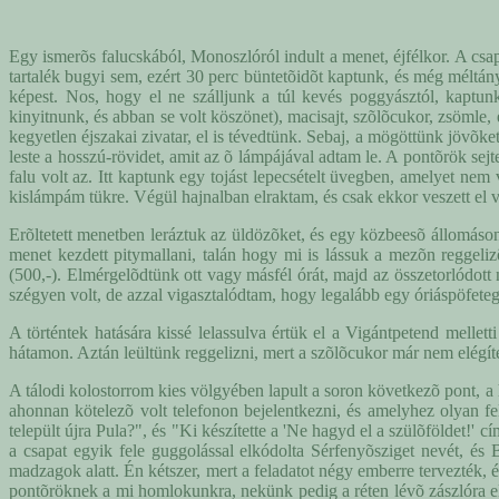
Egy ismerõs falucskából, Monoszlóról indult a menet, éjfélkor. A csapa
tartalék bugyi sem, ezért 30 perc büntetõidõt kaptunk, és még méltán
képest. Nos, hogy el ne szálljunk a túl kevés poggyásztól, kaptu
kinyitnunk, és abban se volt köszönet), macisajt, szõlõcukor, zsömle
kegyetlen éjszakai zivatar, el is tévedtünk. Sebaj, a mögöttünk jövõket
leste a hosszú-rövidet, amit az õ lámpájával adtam le. A pontõrök sej
falu volt az. Itt kaptunk egy tojást lepecsételt üvegben, amelyet nem
kislámpám tükre. Végül hajnalban elraktam, és csak ekkor veszett el 
Erõltetett menetben leráztuk az üldözõket, és egy közbeesõ állomáson
menet kezdett pitymallani, talán hogy mi is lássuk a mezõn reggeliz
(500,-). Elmérgelõdtünk ott vagy másfél órát, majd az összetorlódott
szégyen volt, de azzal vigasztalódtam, hogy legalább egy óriáspöfeteget
A történtek hatására kissé lelassulva értük el a Vigántpetend mellett
hátamon. Aztán leültünk reggelizni, mert a szõlõcukor már nem elégíte
A tálodi kolostorrom kies völgyében lapult a soron következõ pont, a h
ahonnan kötelezõ volt telefonon bejelentkezni, és amelyhez olyan 
települt újra Pula?", és "Ki készítette a 'Ne hagyd el a szülõföldet
a csapat egyik fele guggolással elkódolta Sérfenyõsziget nevét, és
madzagok alatt. Én kétszer, mert a feladatot négy emberre tervezték, é
pontõröknek a mi homlokunkra, nekünk pedig a réten lévõ zászlóra e