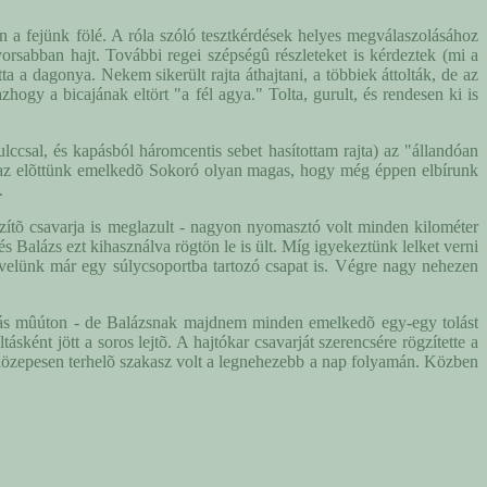
len a fejünk fölé. A róla szóló tesztkérdések helyes megválaszolásához
yorsabban hajt. További regei szépségû részleteket is kérdeztek (mi a
a a dagonya. Nekem sikerült rajta áthajtani, a többiek áttolták, de az
ogy a bicajának eltört "a fél agya." Tolta, gurult, és rendesen ki is
ccsal, és kapásból háromcentis sebet hasítottam rajta) az "állandóan
y az elõttünk emelkedõ Sokoró olyan magas, hogy még éppen elbírunk
.
ögzítõ csavarja is meglazult - nagyon nyomasztó volt minden kilométer
 Balázs ezt kihasználva rögtön le is ült. Míg igyekeztünk lelket verni
öbb, velünk már egy súlycsoportba tartozó csapat is. Végre nagy nehezen
ompás mûúton - de Balázsnak majdnem minden emelkedõ egy-egy tolást
ként jött a soros lejtõ. A hajtókar csavarját szerencsére rögzítette a
 közepesen terhelõ szakasz volt a legnehezebb a nap folyamán. Közben