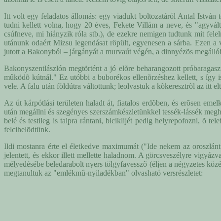
Itt volt egy feladatos állomás: egy viadukt boltozatáról Antal István
tudni kellett volna, hogy 20 éves, Fekete Villám a neve, és "agyvált
csúfneve, mi hiányzik róla stb.), de ezekre nemigen tudtunk mit felel
utánunk odaért Mizsu legendásat röpült, egyenesen a sárba. Ezen a vi
jutott a Bakonyból – járgányát a murvaút végén, a dinnyézõs megállóban
Bakonyszentlászlón megtörtént a jó elõre beharangozott próbaragaszt
mûködõ kútnál." Ez utóbbi a buborékos ellenõrzéshez kellett, s íg
vele. A falu után földútra váltottunk; leolvastuk a kõkeresztrõl az it
Az út kárpótlási területen haladt át, fiatalos erdõben, és erõsen em
után megállni és szegényes szerszámkészletünkkel tessék-lássék meghúz
belé és testileg is talpra rántani, biciklijét pedig helyrepofozni, õ 
felcihelõdtünk.
Ildi mostanra érte el életkedve maximumát ("Ide nekem az oroszlán
jelentett, és ekkor illett mellette haladnom. A görcsveszélyre vigyáz
mélyedésébe beledarabolt nyers tölgyfavesszõ (éljen a négyzetes köz
megtanultuk az "emlékmû-nyiladékban" olvasható versrészletet: