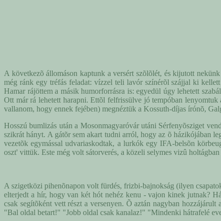
A következõ állomáson kaptunk a versért szõlõlét, és kijutott nekünk
még ránk egy tréfás feladat: vízzel teli lavór színérõl szájjal ki kel
Hamar rájöttem a másik humorforrásra is: egyedül úgy lehetett szabá
Ott már rá lehetett harapni. Ettõl felfrissülve jó tempóban lenyomtuk
vallanom, hogy ennek fejében) megnéztük a Kossuth-díjas írónõ, Gal
Hosszú bumlizás után a Mosonmagyaróvár utáni Sérfenyõsziget vendégl
szikrát hányt. A gátõr sem akart tudni arról, hogy az õ házikójában l
vezetõk egymással udvariaskodtak, a lurkók egy IFA-belsõn körbeu
oszt' vittük. Este még volt sátorverés, a közeli selymes vizû holtágba
A szigetközi pihenõnapon volt fürdés, frizbi-bajnokság (ilyen csapat
elterjedt a hír, hogy van két hót nehéz kenu - vajon kinek jutnak? 
csak segítõként vett részt a versenyen. Õ aztán nagyban hozzájárult 
"Bal oldal betart!" "Jobb oldal csak kanalaz!" "Mindenki hátrafelé ev