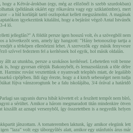
lt, hogy a Kétvár-árokban (egy, még az elõzõnél is szebb szurdokban)
olhattak (példának okáért egy rókavárra vagy egy sziklatömbre), mert
or – a híd korlátját tartó oszlopokat kellett megszámolni. A magának
kaptatókon igyekeztünk kitalálni, hogy a bejárást végzõ Antal Istvánék
3-4 ló.
letti jellegfán?" A földút persze igen hosszú volt, és a szövegbõl nem
ajnos a következõt sem, amely így hangzott: "Hány betonoszlop tartja a
ndjét a térképen ellenõrizni lehet. A szervezõk egy másik fenyvesre
rzõ szívvel fedeztem fel a kerítésnek hol egyik, hol másik oldalán.
y állt az utunkba, persze a szokásos kerítéssel. Lehetetlen volt benne
nk is, hogy gyorsan elérjük Bakonybélt, és lemazsolázzuk a tõle délre
. Harminc rovást vesztettünk e nyamvadt telepítés miatt, de legalább
assarkú cipõjében. Ildi úgy érezte, hogy a 4 km/h sebességet nem tudja
tákat fújva vánszorogtunk be a falu iskolájába, 3/4 órával a határidõ
lagi sas ugyanis durva hibát követett el: a feszített tempót nem bíró,
thagyni a sérültet. Amikor a három megmaradott titán mindenkire ötven
 kiszállt az aznapi versenybõl, így összetettben is a negyedik helyen
kpartit játszottam. A tornateremben laktunk, így amikor elegünk lett
igen "laza" volt: egy táborgyûlés alatt, amikor egy utánfutós árus már