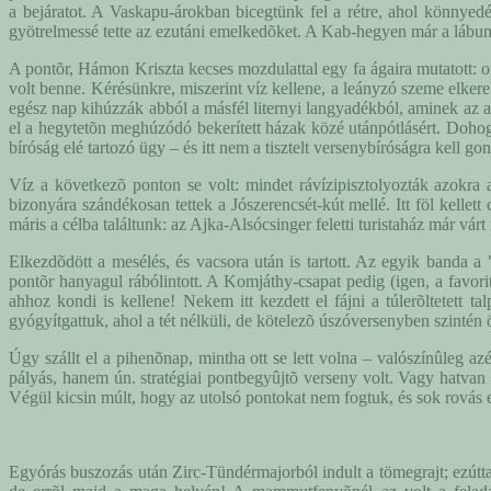
a bejáratot. A Vaskapu-árokban bicegtünk fel a rétre, ahol könnyed
gyötrelmessé tette az ezutáni emelkedõket. A Kab-hegyen már a lábunk 
A pontõr, Hámon Kriszta kecses mozdulattal egy fa ágaira mutatott: o
volt benne. Kérésünkre, miszerint víz kellene, a leányzó szeme elker
egész nap kihúzzák abból a másfél liternyi langyadékból, aminek az al
el a hegytetõn meghúzódó bekerített házak közé utánpótlásért. Dohog
bíróság elé tartozó ügy – és itt nem a tisztelt versenybíróságra kell
Víz a következõ ponton se volt: mindet rávízipisztolyozták azokra 
bizonyára szándékosan tettek a Jószerencsét-kút mellé. Itt föl kellet
máris a célba találtunk: az Ajka-Alsócsinger feletti turistaház már vár
Elkezdõdött a mesélés, és vacsora után is tartott. Az egyik banda a "
pontõr hanyagul rábólintott. A Komjáthy-csapat pedig (igen, a favorit
ahhoz kondi is kellene! Nekem itt kezdett el fájni a túlerõltetett 
gyógyítgattuk, ahol a tét nélküli, de kötelezõ úszóversenyben szintén 
Úgy szállt el a pihenõnap, mintha ott se lett volna – valószínûleg az
pályás, hanem ún. stratégiai pontbegyûjtõ verseny volt. Vagy hatvan 
Végül kicsin múlt, hogy az utolsó pontokat nem fogtuk, és sok rovás e
Egyórás buszozás után Zirc-Tündérmajorból indult a tömegrajt; ezúttal