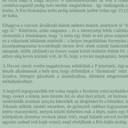
de errõl majd a maga helyén! A mammutfenyõnél az volt a feladat,
cserkészcsapattól pedig nem mertük megkérdezni - így madzagunk a tú
leadni. A Kis-Holomány-tetõn pedig találnunk kellett volna egy 25 (!)
de hiába.
Elhagyva a csúcson árválkodó három méteres bokrot, amelynek öt "törzs
egy ló." Ránéztem, aztán magamra – és a mennyiségi leírás csábít
rávezettük a feladatlapra, hogy "a tetõn egy fehér és két piros szige
ez a válaszunk hibásnak minõsült – a helyes megoldásban bizonyára a
kisszépalmapusztai kocsifelhajtó rácson lévõ rések számát határoz
sajognak, tüdõk zihálnak) az összes csapat közül elsõként értünk fel. 
ahhoz elég kevés közünk volt, de fõ, hogy a rovást megkaptuk), bejelen
A Havasi cincér vezére magabiztosan nekilódult a P jelzésnek, épp arr
látszik alkalmasnak a hely arra, hogy definiáljuk a "dzsindzsát" mi
Izzadva, hörögve gázoltunk a dzsindzsában, idõnként megereszte
méltatlankodtam.
A hegyrõl legegyszerûbb lett volna magán a Keskeny-cseri-nyiladékon l
hogy ezeket a térkép nem tüntette fel; és ahol ilyet jelzett, ott biz
szederindák azonban annyira kikezdték az idegeinket és a bõrünket, h
Állomás nélküli, meddõ menetben, de gyönyörû vidéken fogyasztott
lejtési viszonyokról, melyek között tûrhetõen esik a lépés, máris egy
kötélpályán (kemény rovások jártak érte), majd hálatelt szívvel tová
ugyanis szabad volt kaját venni), majd elsétáltunk a Réz-bükk-árokig.