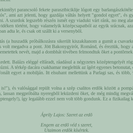
 tekintélyt parancsoló fekete parasztbiciklije lógott egy barlangászköté
ós", ami azt jelenti, hogy gazdája váltás helyett "gondol egyet", és g
ni. A szurdok legszebb részén ismét egy viadukt várt ránk, no meg alatt
déken történt, hogy valamelyik középcsapatból az egyik srácnak, azazh
 adta le, és csak ott szállt ki a versenybõl.
ás (a huszadik próbálkozásra sikerült kiszakítanom a gumit a csavarkul
y is volt megadva a pont. Jött Bakonygyirót, Románd, és éreztük, hog
t eltemetettek nevét, majd a dombhát tövében felmondtuk õket a pontõrnek
elkedett. Balázs eléggé elfáradt, ráadásul a négyzetes középtengelyét r
ni. A térkép dacára csakhamar megleltük az ígért egyenes betonutat, és
telefonált egyet a mobilján. Itt elsuhant mellettünk a Parlagi sas, és t
t is!"), és valósággal repült volna a szép csalitos erdõk között a p
va, lassan megpróbálta nyeregbõl leküzdeni õket, de még mindig megváltás
éptengely!), így legalább ezzel nem volt több gondunk. Ez a fizikailag
Áprily Lajos: Szeret az erdõ
Engem az erdõ véd s szeret,
Utaimon erdõk kísértek.