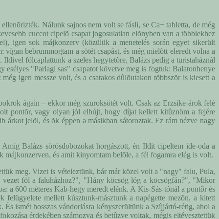
 ellenõrizték. Nálunk sajnos nem volt se fásli, se Ca+ tabletta, de még
 kevesebb cuccot cipelõ csapat jogosulatlan elõnyben van a többiekhez
l), igen sok májkonzerv (közülük a menetelés során egyet sikerült
m: vígan bebrummogtam a sötét csapást, és még mielõtt eleredt volna a
 Ildivel fölcaplattunk a szeles hegytetõre, Balázs pedig a turistaháznál
agy esélyes "Parlagi sas" csapatot követve meg is fogtuk: Balatonhenye
z még igen messze volt, és a csatakos dûlõutakon többször is kiesett a
 bokrok ágain – ekkor még szuroksötét volt. Csak az Erzsike-árok felé
 pontõr, vagy olyan jól elbújt, hogy díjat kellett kitûznöm a fejére
 db árkot jelöl, és õk éppen a másikban sátoroztak. Ez rám nézve nagy
va. Amíg Balázs sörösdobozokat horgászott, én Ildit cipeltem ide-oda a
ik májkonzerven, és amit kinyomtam belõle, a fél fogamra elég is volt.
ttük meg. Vizet is vételeztünk, bár már közel volt a "nagy" falu, Pula,
õ vezet föl a faluházhoz?", "Hány köcsög lóg a köcsögfán?", "Mikor
yba: a 600 méteres Kab-hegy meredt elénk. A Kis-Sás-tónál a pontõr és
k felügyelete mellett kúsztunk-másztunk a napégette mezõn, a kitett
. És ismét hosszas vándorlásra kényszerültünk a Szíjjártó-rétig, ahol a
fokozása érdekében számozva és betûzve voltak, mégis eltévesztettük