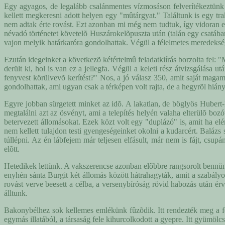
Egy agyagos, de legalább csalánmentes vízmosáson felverítékeztünk a
kellett megkeresni adott helyen egy "mûtárgyat." Találtunk is egy t
nem adtak érte rovást. Ezt azonban mi még nem tudtuk, így vidoran e
névadó történetet követelõ Huszárokelõpuszta után (talán egy csatában
vajon melyik határkaróra gondolhattak. Végül a félelmetes meredekségû
Ezután idegeinket a következõ kétértelmû feladatkiírás borzolta fel: 
derült ki, hol is van ez a jellegfa. Végül a keleti rész átvizsgálása
fenyvest körülvevõ kerítést?" Nos, a jó válasz 350, amit saját mag
gondolhattak, ami ugyan csak a térképen volt rajta, de a hegyrõl hiány
Egyre jobban sürgetett minket az idõ. A lakatlan, de böglyös Hubert-l
megtalálni azt az ösvényt, ami a telepítés helyén valaha elterülõ bo
betervezett állomásokat. Ezek közt volt egy "duplázó" is, amit ha e
nem kellett tulajdon testi gyengeségeinket okolni a kudarcért. Balázs
túllépni. Az én lábfejem már teljesen elfásult, már nem is fájt, csu
elõtt.
Hetedikek lettünk. A vakszerencse azonban elõbbre rangsorolt bennünke
enyhén sánta Burgit két állomás között hátrahagyták, amit a szabályo
rovást verve beesett a célba, a versenybíróság rövid habozás után ér
álltunk.
Bakonybélhez sok kellemes emlékünk fûzõdik. Itt rendezték meg a foc
egymás illatából, a társaság fele kihurcolkodott a gyepre. Itt gyümöl