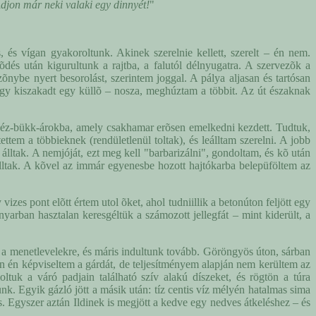
djon már neki valaki egy dinnyét!
"
 és vígan gyakoroltunk. Akinek szerelnie kellett, szerelt – én nem.
és után kigurultunk a rajtba, a falutól délnyugatra. A szervezõk a
õnybe nyert besorolást, szerintem joggal. A pálya aljasan és tartósan
 hogy kiszakadt egy küllõ – nosza, meghúztam a többit. Az út északnak
a Réz-bükk-árokba, amely csakhamar erõsen emelkedni kezdett. Tudtuk,
tem a többieknek (rendületlenül toltak), és leálltam szerelni. A jobb
 álltak. A nemjóját, ezt meg kell "barbarizálni", gondoltam, és kõ után
álltak. A kõvel az immár egyenesbe hozott hajtókarba belepüföltem az
zes pont elõtt értem utol õket, ahol tudniillik a betonúton feljött egy
nyarban hasztalan keresgéltük a számozott jellegfát – mint kiderült, a
 a menetlevelekre, és máris indultunk tovább. Göröngyös úton, sárban
n én képviseltem a gárdát, de teljesítményem alapján nem kerültem az
tuk a váró padjain található szív alakú díszeket, és rögtön a túra
. Egyik gázló jött a másik után: tíz centis víz mélyén hatalmas sima
is. Egyszer aztán Ildinek is megjött a kedve egy nedves átkeléshez – és