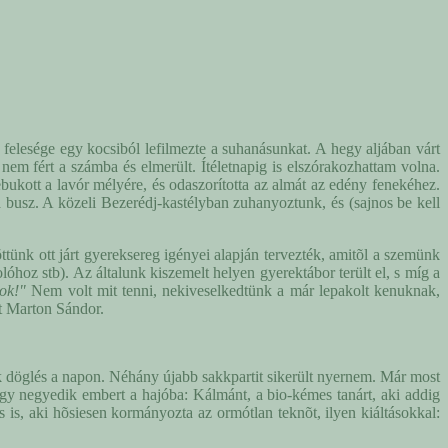
 felesége egy kocsiból lefilmezte a suhanásunkat. A hegy aljában várt
a nem fért a számba és elmerült. Ítéletnapig is elszórakozhattam volna.
ukott a lavór mélyére, és odaszorította az almát az edény fenekéhez.
 a busz. A közeli Bezerédj-kastélyban zuhanyoztunk, és (sajnos be kell
ünk ott járt gyereksereg igényei alapján tervezték, amitõl a szemünk
óhoz stb). Az általunk kiszemelt helyen gyerektábor terült el, s míg a
ok!"
Nem volt mit tenni, nekiveselkedtünk a már lepakolt kenuknak,
tt Marton Sándor.
ok döglés a napon. Néhány újabb sakkpartit sikerült nyernem. Már most
egy negyedik embert a hajóba: Kálmánt, a bio-kémes tanárt, aki addig
 is, aki hõsiesen kormányozta az ormótlan teknõt, ilyen kiáltásokkal: