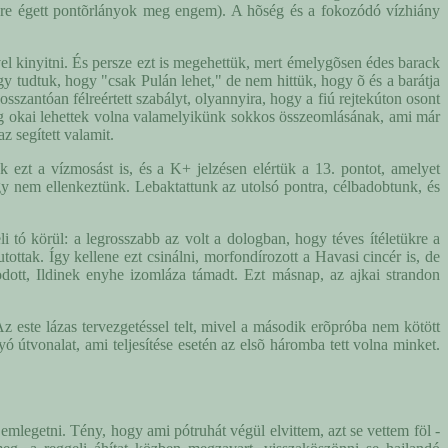
rösre égett pontõrlányok meg engem). A hõség és a fokozódó vízhiány
el kinyitni. És persze ezt is megehettük, mert émelygõsen édes barack
y tudtuk, hogy "csak Pulán lehet," de nem hittük, hogy õ és a barátja
szantóan félreértett szabályt, olyannyira, hogy a fiú rejtekúton osont
leg okai lehettek volna valamelyikünk sokkos összeomlásának, ami már
z segített valamit.
 ezt a vízmosást is, és a K+ jelzésen elértük a 13. pontot, amelyet
hogy nem ellenkeztünk. Lebaktattunk az utolsó pontra, célbadobtunk, és
li tó körül: a legrosszabb az volt a dologban, hogy téves ítéletükre a
ottak. Így kellene ezt csinálni, morfondírozott a Havasi cincér is, de
kodott, Ildinek enyhe izomláza támadt. Ezt másnap, az ajkai strandon
Az este lázas tervezgetéssel telt, mivel a második erõpróba nem kötött
 útvonalat, ami teljesítése esetén az elsõ háromba tett volna minket.
emlegetni. Tény, hogy ami pótruhát végül elvittem, azt se vettem föl -