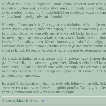
A cél az volt, hogy a Szigetköz Cikolai-ágnak nevezett szakaszán v
Némelyik ponton õrök is voltak: itt valami külön feladat is várt ránk, pl
és belecsobbanni, egy hídról biztosítókötélen belebocsátkozni a rohan
van), számukat pedig leolvasni a homlokukról.
Némelyik állomáson öt hajó is egymásra zsúfolódott, másutt teljesen
három gyerekkel; õk nyerték ezt a napot), a Foltos szalamandra (Bol
kerültünk. Recsegve vonszolta magát a korhadt bárka hínáron, nádon
üzemvíz, lágyan nyaldosva a kulacsokat, a tartalékruhákat és a láb
közösbõl. Enni alig volt mit. Mivel a kormányos "balos" volt, végig 
sokszorosan kárpótolt bennünket kifacsarodott gerincünkért: láttunk 
egyet se láttunk föl önni a víz alól. A víz rendszerint balatonszínben já
Az evezés technikailag is tartalmas volt: a rengeteg szûk átjárón el
pontõröket) elkapni – nem volt gyerekjáték. Mindezt délután fél háro
történt meg: a díjak a helyezés emelkedõ sorrendjében ezek voltak: t
mondható. Az óriási favorit Parlagi sas negyedik lett. Gyõzött az 
tanítottam kormányozni...
Ez a túlélõ Balázsnak és nekem az elsõ volt, Ildinek a második. Sok
szervezésért a táborvezetõket és a legtöbb pontõrt. Tanulságok is l
verseny pünkösdkor lesz – azt majd megnyerjük.
A versenykiírás is itt van: