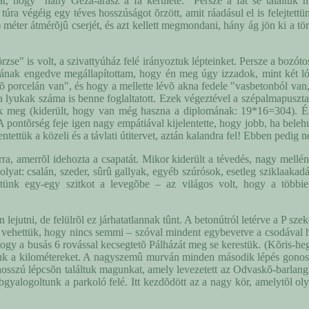
 hogy "hány Géza-arasz a fa kerülete." Persze a fát se találtuk m
ra végéig egy téves hosszúságot õrzött, amit ráadásul el is felejtett
 méter átmérõjû cserjét, és azt kellett megmondani, hány ág jön ki a tör
e" is volt, a szivattyúház felé irányoztuk lépteinket. Persze a bozótoso
ásának engedve megállapítottam, hogy én meg úgy izzadok, mint két l
telõ porcelán van", és hogy a mellette lévõ akna fedele "vasbetonból van
 lyukak száma is benne foglaltatott. Ezek végeztével a szépalmapuszt
tuk meg (kiderült, hogy van még haszna a diplomának: 19*16=304). És
A pontõrség feje igen nagy empátiával kijelentette, hogy jobb, ha beleh
tettük a közeli és a távlati útitervet, aztán kalandra fel! Ebben pedig n
a, amerrõl idehozta a csapatát. Mikor kiderült a tévedés, nagy mellénn
nt olyat: csalán, szeder, sûrû gallyak, egyéb szúrósok, esetleg szikla
ttünk egy-egy szitkot a levegõbe – az világos volt, hogy a többi
ejutni, de felülrõl ez járhatatlannak tûnt. A betonútról letérve a P s
tosra vehettük, hogy nincs semmi – szóval mindent egybevetve a csodával 
ogy a busás 6 rovással kecsegtetõ Pálházát meg se kerestük. (Kõris-heg
uk a kilométereket. A nagyszemû murván minden második lépés gonosz
 hosszú lépcsõn találtuk magunkat, amely levezetett az Odvaskõ-barlangh
bbgyalogoltunk a parkoló felé. Itt kezdõdött az a nagy kör, amelytõl ol