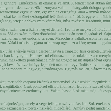
 gerincre. Emlékszem, itt ettünk is valamit. A feladat most abban ál
raktorgumit, de a szervezõk bizonyára valami mûtárgyabb dologra gond
reszkedtünk egyre lejjebb, egészen az országútig, ahol – immár másodsz
 sokat kellett õket szólongatni) letértünk a mûútról, és egyre randább 
 hegy tetején a 99-es szám várt reánk, húsz rovásért. Izzadtunk, mint 
"Milyen szám van a Széna-hegyet dél felõl 120 m-re megkerülõ földút mel
 után az 561-es szám mellett döntöttünk, amit aztán nem fogadtak el. S
am számoltam meg undorító terepen. Mazochista vállalkozásom nagyságre
zott. Valaki más is megjárta már aznap ugyanezt a kört; nyomait együtté
ak után a térkép végleg cserbenhagyta a csapatot: friss csemeteültetvén
zótosban kanyargott. Hat rovástól elbúcsúztunk, és odalett az a reményü
lérünk, megkettõzi pontszámát a már megfogott másik duplázóéval együtt
 saját bevallása szerint úgy lépkedett már, mint egy fürdõs kurva a mag
pán néha robbant fel egy-egy vízhólyagom. Egymás mellett, változatos nó
t, mert több csapatot kizártak a versenybõl. Az ászokkal megtûzdelt Par
k megtiltottak. Csak pontõrrel ellátott állomáson lett volna szabad ot
vénytelenítette az eredményüket. Valami hasonló ok miatt még két csapat
ibajnokságot, amely a vége felé igen színvonalas lett. Sok értékes sak
csözõ eszmecserék folytak fizikáról, filozófiáról. Amúgy pedig mindenki 