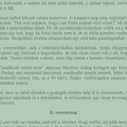
én leolvastuk a számot (és mint utóbb kiderült, a sásban rejtezõ, vö
is fájt.
nnan kellett lehozni valami konzervet, és kalapács meg szög segítségév
ekedett. "Hát nem tudjátok, hogy csak Pulán szabad vizet venni?" Mi úg
ját a palackjukban láttuk. De õk szemlátomást komolyan vették ezt a bos
tam egy sort, hogy ha Antal István nem is, de az idióta pontõrei eset
 gondolni. Morgolódás közben elmajszoltam egy zöld hátú galambgombát, a
a versenyzõkre, akik a kötélmászókában himbálóztak. Aztán elhagytuk
t cepelni egy fatörzset a hegyoldalba, de már olyan közel volt a cél, 
t ránk. Tisztes ötödikek voltunk, amin alig rontott a harminc büntetõperc.
lustálkodó közeli tavat" alaposan félreértve órákig keringett egy köze
 Parlagi sas) mindenkit lenyomott: emelkedõn tempót mentek, lejtõn fut
talpboltosító izmom (hja, az a 90 kiló!), Balázs vízhólyagokra panasz
ötödikek lettünk.
ért, mert az elõzõ éjszakát a gyaloglás közben még át is virrasztottuk. 
pontot másoltunk rá a térképünkre, és felvázoltunk egy olyan becsvágyó
lveszett.
II. versenynap
 nem volt cuccmustra, amit tett is követett. Hogy miféle, azt jobb nem 