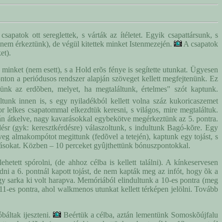
sapatok ott sereglettek, s várták az ítéletet. Egyik csapattársunk, s
 nem érkeztünk), de végül kitettek minket Istenmezején.
A csapatok
et).
 minket (nem esett), s a Hold erõs fénye is segítette utunkat. Ügyesen
onton a periódusos rendszer alapján szöveget kellett megfejtenünk. Ez
ünk az erdõben, melyet, ha megtaláltunk, értelmes" szót kaptunk.
tunk innen is, s egy nyiladékból kellett volna száz kukoricaszemet
r lelkes csapatommal elkezdtük keresni, s világos, mire megtaláltuk.
rnán átkelve, nagy kavarásokkal egybekötve megérkeztünk az 5. pontra.
rdésr (gyk: keresztkérdésre) válaszoltunk, s indultunk Bagó-kõre. Egy
üveg almakompótot megittunk (fedõvel a tetején), kaptunk egy tojást, s
ításokat. Közben – 10 perceket gyûjthettünk bónuszpontokkal.
ehetett spórolni, (de ahhoz célba is kellett találni). A kínkeservesen
ni a 6. pontnál kapott tojást, de nem kapták meg az infót, hogy õk a
égy sarka ki volt harapva. Memóriából elindultunk a 10-es pontra (meg
 11-es pontra, ahol walkmenos utunkat kellett térképen jelölni. Tovább
báltak ijeszteni.
Beértük a célba, aztán lementünk Somoskõújfalu