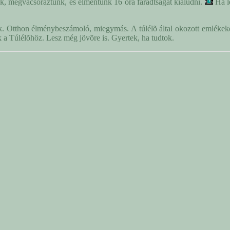
tunk, megvacsoráztunk, és elmentünk 16 óra fáradtságát kialudni.
Ha le
k. Otthon élménybeszámoló, miegymás. A túlélõ által okozott emléke
a Túlélõhöz. Lesz még jövõre is. Gyertek, ha tudtok.