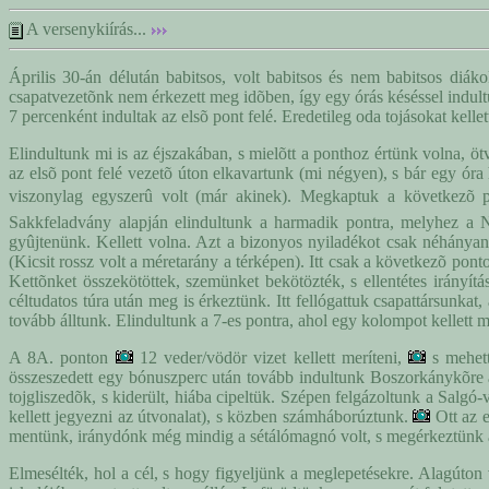
A versenykiírás...
Április 30-án délután babitsos, volt babitsos és nem babitsos diáko
csapatvezetõnk nem érkezett meg idõben, így egy órás késéssel indult
7 percenként indultak az elsõ pont felé. Eredetileg oda tojásokat kelle
Elindultunk mi is az éjszakában, s mielõtt a ponthoz értünk volna, öt
az elsõ pont felé vezetõ úton elkavartunk (mi négyen), s bár egy óra
viszonylag egyszerû volt (már akinek). Megkaptuk a következõ pon
Sakkfeladvány alapján elindultunk a harmadik pontra, melyhez a Na
gyûjtenünk. Kellett volna. Azt a bizonyos nyiladékot csak néhányan 
(Kicsit rossz volt a méretarány a térképen). Itt csak a következõ po
Kettõnket összekötöttek, szemünket bekötözték, s ellentétes irányítá
céltudatos túra után meg is érkeztünk. Itt fellógattuk csapattársunka
tovább álltunk. Elindultunk a 7-es pontra, ahol egy kolompot kellet
A 8A. ponton
12 veder/vödör vizet kellett meríteni,
s mehett
összeszedett egy bónuszperc után tovább indultunk Boszorkánykõre a 
tojgliszedõk, s kiderült, hiába cipeltük. Szépen felgázoltunk a Salg
kellett jegyezni az útvonalat), s közben számháborúztunk.
Ott az e
mentünk, iránydónk még mindig a sétálómagnó volt, s megérkeztünk a
Elmesélték, hol a cél, s hogy figyeljünk a meglepetésekre. Alagúton 