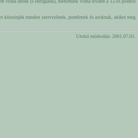
tt volna idõnk (s energiánk), mehettünk volna tovább a 12-es pontról
ket köszönjük minden szervezõnek, pontõrnek és azoknak, akiket meg
Utolsó módosítás: 2001.07.01.