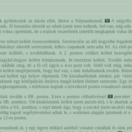
k gyülekeztek az iskola elõtt, illetve a Népstadionnál.
A négyfõs c
unk. Jó hosszúra sikerült az odaút (amit nem tudtunk, hol van, míg oda
tt volna cipelnünk, de a tojások összetörtek (mielõtt megkaptuk volna õk
ven tobozt kellett összeszednünk. Szerencsére az idõ kegyeibe fogadott
 hátrányt sikerült szereznünk, lelkes csapatunk nem adta fel. Az elsõ p
t hollétét, s továbbálltunk. A 2. ponton cetliket kellett keresgéln
gykõ-hegyre kellett felmásznunk. Itt morzézni kellett. Tovább indul
találták meg, de a fõ cél úgyis a 4-es pont volt. Sötét volt még, miko
ntot kellett megfejtenünk, hogy hol van, s már indulhattunk tovább. Bá
ssal kellett egy helyre eljutnunk. Ott kiszabadítottak minket, pár +ké
t, akinek egy kötélpályán átzúzva magát kellett élelmet szereznie. Egy 
t megkongatnunk, s telefonon kaptuk a következõ pontra vonatkozó utas
ünk tovább a 8B. pontra. Ezen a ponton célbalövéssel
perceket l
9B. ponthoz. Ott kirakóznunk kellett (nem puzzle-lel), s le akartuk ad
ó-várba a 9A. ponthoz, s tejet ittunk úgy, hogy a zacskó (nem tacskó) n
ddig kapott segélyleveleket adtuk le, s walkmen alapján jutottunk el a
 12-es pontra.
vonultunk át, s egy ügyes trükkel autóból vonatot csináltak és ránk pró