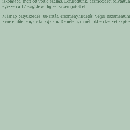
iskolájába, mert ott volt a szállás. Lefürödtünk, eszmecserét folytat
egészen a 17-esig de addig senki sem jutott el.
Másnap batyuszedés, takarítás, eredményhirdetés, végül hazamentün
kéne említenem, de kihagytam. Remélem, minél többen kedvet kaptok 