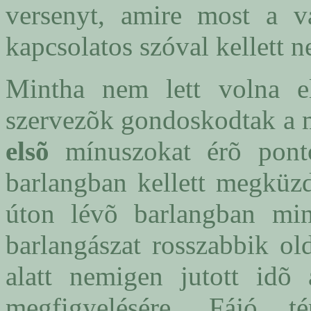
versenyt, amire most a vá
kapcsolatos szóval kellett n
Mintha nem lett volna el
szervezõk gondoskodtak a me
elsõ
mínuszokat érõ ponto
barlangban kellett megküz
úton lévõ barlangban min
barlangászat rosszabbik old
alatt nemigen jutott idõ 
megfigyelésére. Fájó t