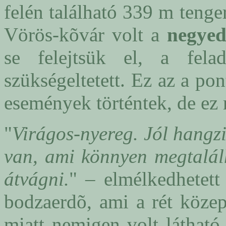
felén található 339 m tenge
Vörös-kõvár volt a
negyed
se felejtsük el, a fel
szükségeltetett. Ez az a po
események történtek, de ez 
"
Virágos-nyereg. Jól hangzi
van, ami könnyen megtalálh
átvágni.
" – elmélkedhetet
bodzaerdõ, ami a rét közep
miatt nemigen volt láthat