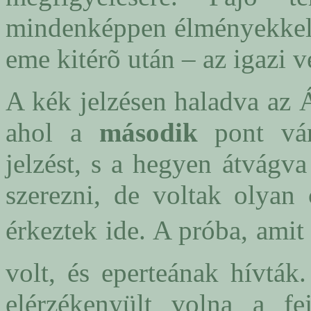
mindenképpen élményekkel 
eme kitérõ után – az igazi 
A kék jelzésen haladva az Á
ahol a
második
pont vár
jelzést, s a hegyen átvágv
szerezni, de voltak olyan 
érkeztek ide. A próba, amit 
volt, és eperteának hívták
elérzékenyült volna a fej