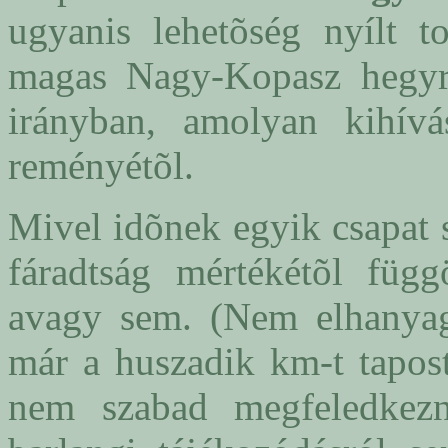
ugyanis lehetõség nyílt 
magas Nagy-Kopasz hegyrõ
irányban, amolyan kihívá
reményétõl.
Mivel idõnek egyik csapat 
fáradtság mértékétõl függ
avagy sem. (Nem elhanyag
már a huszadik km-t tapos
nem szabad megfeledkezn