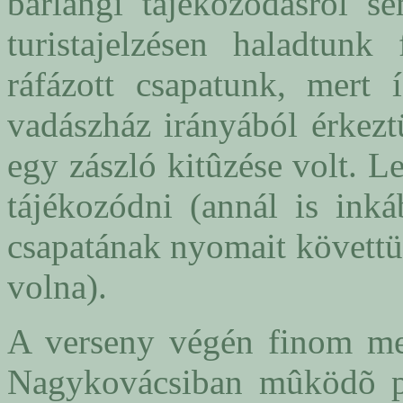
barlangi tájékozódásról s
turistajelzésen haladtunk
ráfázott csapatunk, mert 
vadászház irányából érkezt
egy zászló kitûzése volt. 
tájékozódni (annál is ink
csapatának nyomait követtü
volna).
A verseny végén finom mel
Nagykovácsiban mûködõ pi