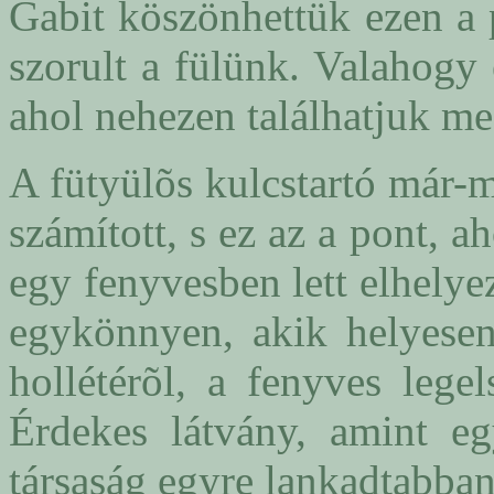
Gabit köszönhettük ezen a
szorult a fülünk. Valahogy
ahol nehezen találhatjuk me
A fütyülõs kulcstartó már-
számított, s ez az a pont, 
egy fenyvesben lett elhelye
egykönnyen, akik helyesen 
hollétérõl, a fenyves lege
Érdekes látvány, amint eg
társaság egyre lankadtabban