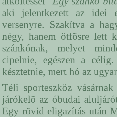
átköltéssel "
Egy szánkó bi
aki jelentkezett az idei 
versenyre. Szakítva a ha
négy, hanem ötfõsre lett k
szánkónak, melyet mind
cipelnie, egészen a célig
késztetnie, mert hó az ugya
Téli sporteszköz vásárnak 
járókelõ az óbudai aluljáró
Egy rövid eligazítás után M