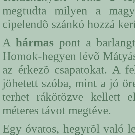
megtudta milyen a magy
cipelendõ szánkó hozzá kerü
A
hármas
pont a barlangt
Homok-hegyen lévõ Mátyás E
az érkezõ csapatokat. A fe
jöhetett szóba, mint a jó 
terhet rákötözve kellett 
méteres távot megtéve.
Egy óvatos, hegyrõl való le