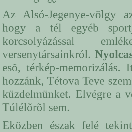
Az Alsó-Jegenye-völgy az
hogy a tél egyéb sport
korcsolyázással eml
versenytársainkról.
Nyolca
esõ, térkép-memorizálás. I
hozzánk, Tétova Teve szemé
küzdelmünket. Elvégre a v
Túlélõrõl sem.
Eközben észak felé tekin