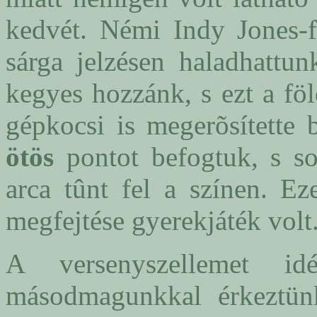
kedvét. Némi Indy Jones-f
sárga jelzésen haladhattun
kegyes hozzánk, s ezt a fö
gépkocsi is megerõsítette 
ötös
pontot befogtuk, s so
arca tûnt fel a színen. Ez
megfejtése gyerekjáték volt
A versenyszellemet 
másodmagunkkal érkeztünk