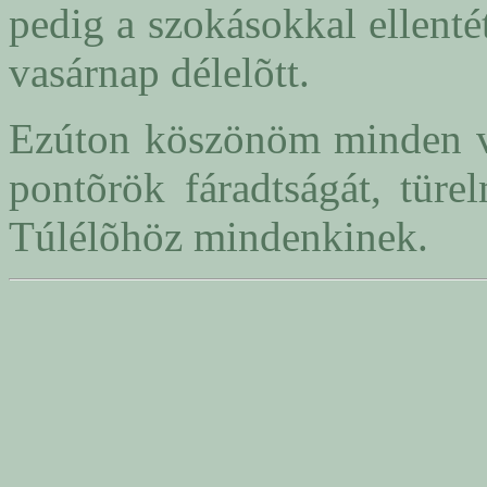
pedig a szokásokkal ellent
vasárnap délelõtt.
Ezúton köszönöm minden v
pontõrök fáradtságát, türe
Túlélõhöz mindenkinek.