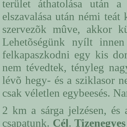
terület áthatolása után 
elszavalása után némi teát
szervezõk mûve, akkor kü
Lehetõségünk nyílt innen
felkapaszkodni egy kis do
nem tévedtek, tényleg nag
lévõ hegy- és a sziklasor 
csak véletlen egybeesés. Na
2 km a sárga jelzésen, és 
csapatunk.
Cél
.
Tizenegyes