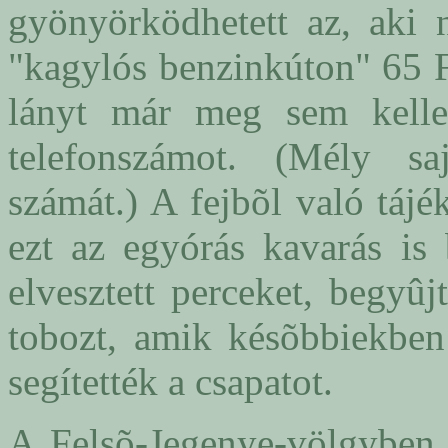
gyönyörködhetett az, aki 
"kagylós benzinkúton" 65 Ft
lányt már meg sem kelle
telefonszámot. (Mély sa
számát.) A fejbõl való táj
ezt az egyórás kavarás is 
elvesztett perceket, begyû
tobozt, amik késõbbiekben
segítették a csapatot.
A Felsõ-Jegenye-völgyben 