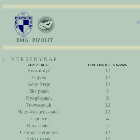
J
BMG - PIZOLIT
1 . V E R S E N Y N A P
CSAPAT NEVE
PONTÉRINTÉSEK SZÁMA
Visszafolyó
12
Zagyva
12
Gerje-Perje
12
Ilka-patak
6
Nyögõ-patak
9
Tetves-patak
12
Nagy-Vasfazék-patak
12
Lepence
4
Rinya-patak
5
Csörnöc-Herpenyõ
12
Szilas-patak
12