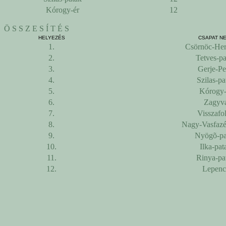
Kórogy-ér
12
Ö S S Z E S Í T É S
HELYEZÉS
CSAPAT N
1.
Csörnöc-He
2.
Tetves-pa
3.
Gerje-Pe
4.
Szilas-pa
5.
Kórogy-
6.
Zagyv
7.
Visszafo
8.
Nagy-Vasfazé
9.
Nyögõ-pa
10.
Ilka-pat
11.
Rinya-pa
12.
Lepenc