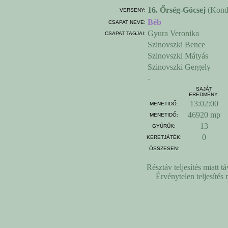
16. Őrség-Göcsej
(Kondo
VERSENY:
Béb
CSAPAT NEVE:
Gyura Veronika
CSAPAT TAGJAI:
Szinovszki Bence
Szinovszki Mátyás
Szinovszki Gergely
-
SAJÁT
EREDMÉNY:
13:02:00
MENETIDŐ:
46920 mp
MENETIDŐ:
13
GYŰRŰK:
0
KERETJÁTÉK:
ÖSSZESEN:
Résztáv teljesítés miatt 
Érvénytelen teljesítés