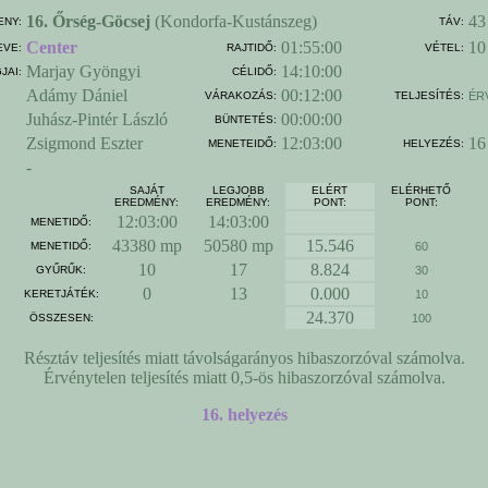
16. Őrség-Göcsej
(Kondorfa-Kustánszeg)
43
ENY:
TÁV:
Center
01:55:00
10
EVE:
RAJTIDŐ:
VÉTEL:
Marjay Gyöngyi
14:10:00
JAI:
CÉLIDŐ:
Adámy Dániel
00:12:00
VÁRAKOZÁS:
TELJESÍTÉS:
ÉR
Juhász-Pintér László
00:00:00
BÜNTETÉS:
Zsigmond Eszter
12:03:00
16
MENETEIDŐ:
HELYEZÉS:
-
SAJÁT
LEGJOBB
ELÉRT
ELÉRHETŐ
EREDMÉNY:
EREDMÉNY:
PONT:
PONT:
12:03:00
14:03:00
MENETIDŐ:
43380 mp
50580 mp
15.546
MENETIDŐ:
60
10
17
8.824
GYŰRŰK:
30
0
13
0.000
KERETJÁTÉK:
10
24.370
ÖSSZESEN:
100
Résztáv teljesítés miatt távolságarányos hibaszorzóval számolva.
Érvénytelen teljesítés miatt 0,5-ös hibaszorzóval számolva.
16. helyezés