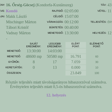
16. Őrség-Göcsej
(Kondorfa-Kustánszeg)
43
ENY:
TÁV:
Kondó
02:05:00
11
EVE:
RAJTIDŐ:
VÉTEL:
Makk László
15:07:00
JAI:
CÉLIDŐ:
Mischinger Márton
00:12:00
VÁRAKOZÁS:
TELJESÍTÉS:
ÉR
Tábori Kristóf
00:40:00
BÜNTETÉS:
Vadnay Márton
13:30:00
12
MENETEIDŐ:
HELYEZÉS:
-
SAJÁT
LEGJOBB
ELÉRT
ELÉRHETŐ
EREDMÉNY:
EREDMÉNY:
PONT:
PONT:
13:30:00
14:03:00
MENETIDŐ:
48600 mp
50580 mp
16.791
MENETIDŐ:
60
8
17
7.059
GYŰRŰK:
30
0
13
0.000
KERETJÁTÉK:
10
23.849
ÖSSZESEN:
100
Résztáv teljesítés miatt távolságarányos hibaszorzóval számolva.
Érvénytelen teljesítés miatt 0,5-ös hibaszorzóval számolva.
12. helyezés