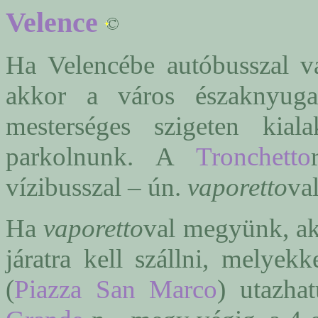
Velence
Ha Velencébe autóbusszal v
akkor a város északnyug
mesterséges szigeten kiala
parkolnunk. A
Tronchetto
vízibusszal – ún.
vaporetto
va
Ha
vaporetto
val megyünk, a
járatra kell szállni, melyek
(
Piazza San Marco
) utazha