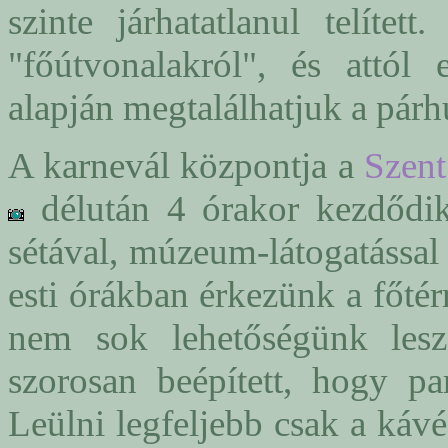
szinte járhatatlanul telítet
"főútvonalakról", és attól 
alapján megtalálhatjuk a párh
A karnevál központja a
Szent
délután 4 órakor kezdődik.
sétával, múzeum-látogatással 
esti órákban érkezünk a főtér
nem sok lehetőségünk lesz
szorosan beépített, hogy pa
Leülni legfeljebb csak a kávé