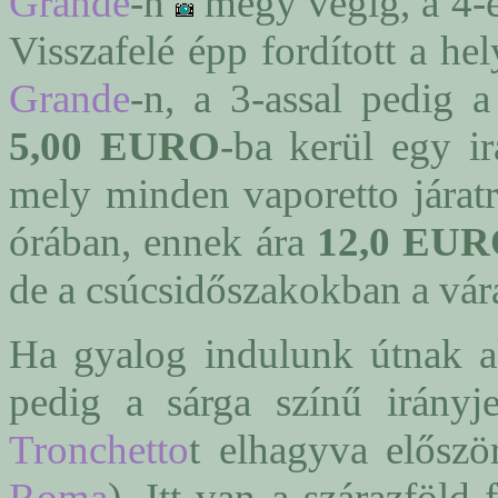
Grande
-n
megy végig, a 4-es
Visszafelé épp fordított a he
Grande
-n, a 3-assal pedig 
5,00 EURO
-ba kerül egy i
mely minden vaporetto járatr
órában, ennek ára
12,0 EU
de a csúcsidőszakokban a várak
Ha gyalog indulunk útnak a
pedig a sárga színű irányj
Tronchetto
t elhagyva elősz
Roma
). Itt van a szárazföld