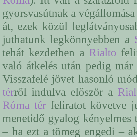
gyorsvasútnak a végállomása 
át, ezek közül leglátványos
juthatunk legkönnyebben a
tehát kezdetben a
Rialto
feli
való átkelés után pedig már
Visszafelé jövet hasonló mó
tér
ről indulva először a
Rial
Róma tér
feliratot követve 
menetidő gyalog kényelmes t
– ha ezt a tömeg engedi – ak