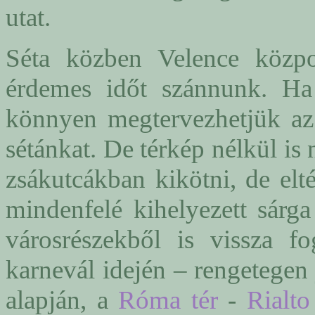
utat.
Séta közben Velence közpon
érdemes időt szánnunk. Ha 
könnyen megtervezhetjük az
sétánkat. De térkép nélkül i
zsákutcákban kikötni, de elté
mindenfelé kihelyezett sárga
városrészekből is vissza f
karnevál idején – rengetegen j
alapján, a
Róma tér
-
Rialto