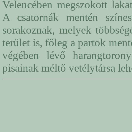
Velencében megszokott lakatl
A csatornák mentén színes,
sorakoznak, melyek többség
terület is, főleg a partok men
végében lévő harangtoro
pisainak méltő vetélytársa leh