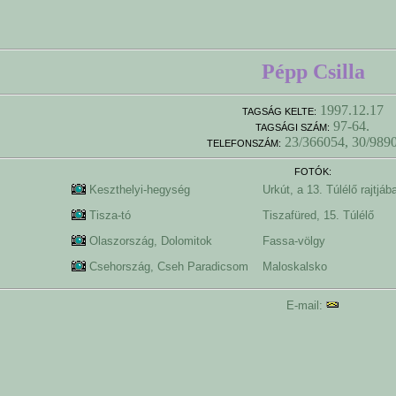
Pépp Csilla
1997.12.17
TAGSÁG KELTE:
97-64.
TAGSÁGI SZÁM:
23/366054, 30/989
TELEFONSZÁM:
FOTÓK:
Keszthelyi-hegység
Urkút, a 13. Túlélő rajtj
Tisza-tó
Tiszafüred, 15. Túlélő
Olaszország, Dolomitok
Fassa-völgy
Csehország, Cseh Paradicsom
Maloskalsko
E-mail: